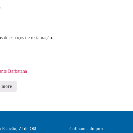
s
os de espaços de restauração.
ante Barbatana
 more
 Estação, ZI de Oiã
Cofinanciado por: