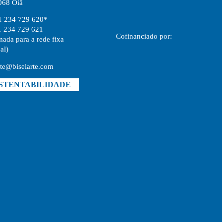
068 Oiã
1 234 729 620*
1 234 729 621
Cofinanciado por:
ada para a rede fixa
al)
rte@biselarte.com
STENTABILIDADE