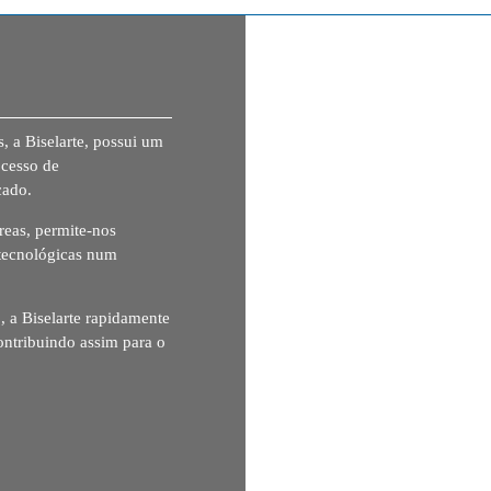
, a Biselarte, possui um
ocesso de
cado.
reas, permite-nos
 tecnológicas num
, a Biselarte rapidamente
ontribuindo assim para o