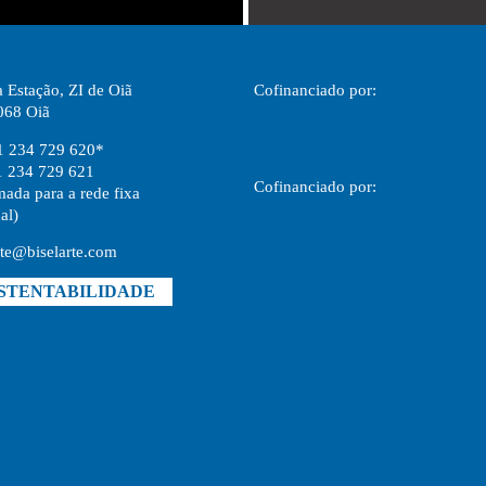
 Estação, ZI de Oiã
Cofinanciado por:
068 Oiã
1 234 729 620*
1 234 729 621
Cofinanciado por:
ada para a rede fixa
al)
rte@biselarte.com
STENTABILIDADE