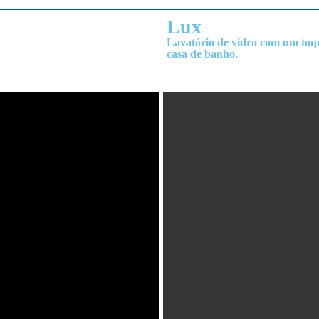
Lux
Lavatório de vidro com um toq
casa de banho.