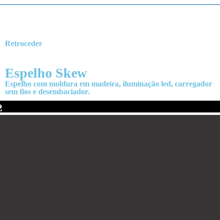
Retroceder
Espelho Skew
Espelho com moldura em madeira, iluminação led, carregador
sem fios e desembaciador.