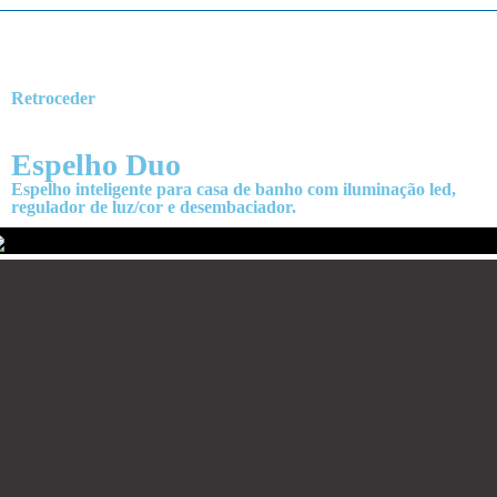
Retroceder
Espelho Duo
Espelho inteligente para casa de banho com iluminação led,
regulador de luz/cor e desembaciador.