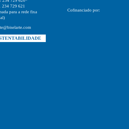
1 234 729 620*
1 234 729 621
Cofinanciado por:
ada para a rede fixa
al)
rte@biselarte.com
STENTABILIDADE