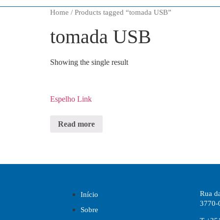
Home
/ Products tagged “tomada USB”
tomada USB
Showing the single result
Espelho Link
Read more
Rua da
Início
3770-
Sobre