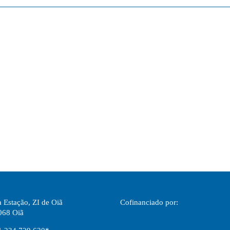
 Estação, ZI de Oiã
Cofinanciado por:
068 Oiã