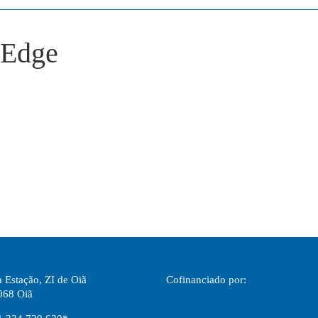
 Edge
 Estação, ZI de Oiã
Cofinanciado por:
068 Oiã