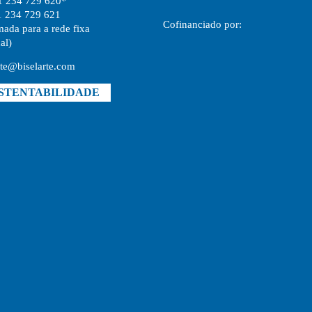
1 234 729 620*
1 234 729 621
Cofinanciado por:
ada para a rede fixa
al)
rte@biselarte.com
STENTABILIDADE