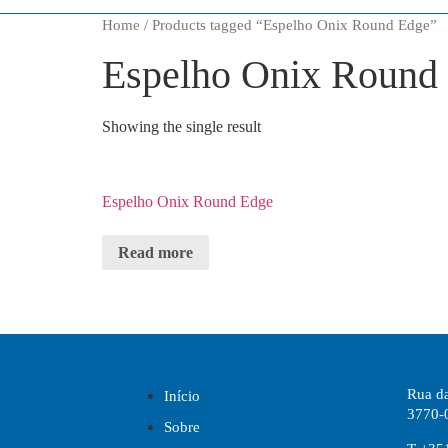
Home
/ Products tagged “Espelho Onix Round Edge”
Espelho Onix Round
Showing the single result
Espelho Onix Round Edge
Read more
Rua da
Início
3770-
Sobre