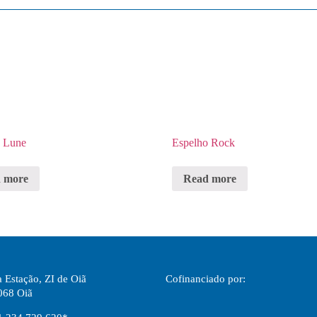
o Lune
Espelho Rock
 more
Read more
 Estação, ZI de Oiã
Cofinanciado por:
068 Oiã