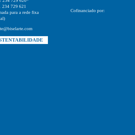
1 234 729 620*
1 234 729 621
Cofinanciado por:
ada para a rede fixa
al)
rte@biselarte.com
STENTABILIDADE