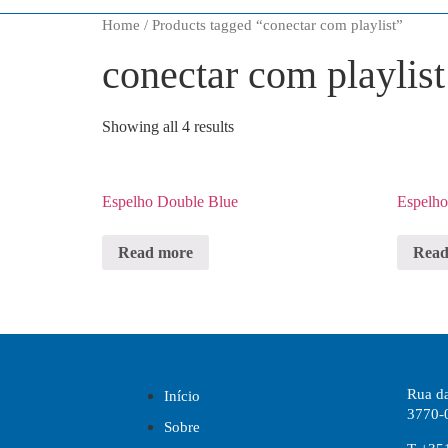
Home
/ Products tagged “conectar com playlist”
conectar com playlist
Showing all 4 results
Espelho Double Blue
Espelh
Read more
Read
Rua da
Início
3770-
Sobre