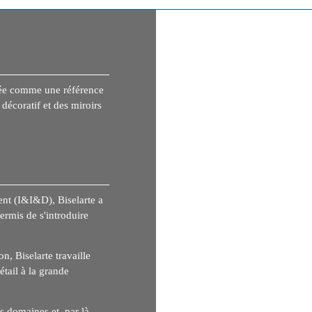
osée comme une référence
décoratif et des miroirs
ent (I&I&D), Biselarte a
ermis de s'introduire
, Biselarte travaille
étail à la grande
s domaines et, par là