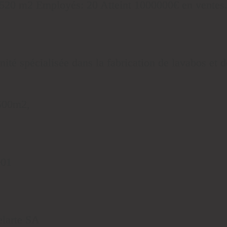
520 m2 Employés: 20 Atteint 1000000€ en ventes
ité spécialisée dans la fabrication de lavabos et 
 500m2,
001
elarte SA