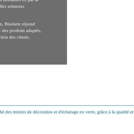
lles solutions
on, Biselarte répond
 des produits adaptés,
tion des clients.
é des miroirs de décoration et d'éclairage en verre, grâce à la qualité et