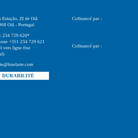
 Estação, ZI de Oiã
Cofinancé par :
68 Oiã - Portugal
1 234 729 620*
hone +351 234 729 621
Cofinancé par :
l vers ligne fixe
al)
rte@biselarte.com
DURABILITÉ