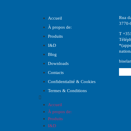
Rua da
Accueil
3770-0
À propos de:
T +35
Produits
Télép
*(appe
I
&
D
nation
Blog
bisela
Downloads
Contacts
Confidentialité & Cookies
Termes & Conditions
Accueil
À propos de:
Produits
I
&
D