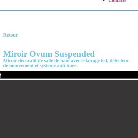
Contacts
Retour
Miroir Ovum Suspended
Miroir décoratif de salle de bain avec éclairage led, détecteur
de mouvement et système anti-buée.