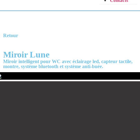
Contacts
Retour
Miroir Lune
Miroir intelligent pour WC avec éclairage led, capteur tactile,
montre, système bluetooth et système anti-buée.