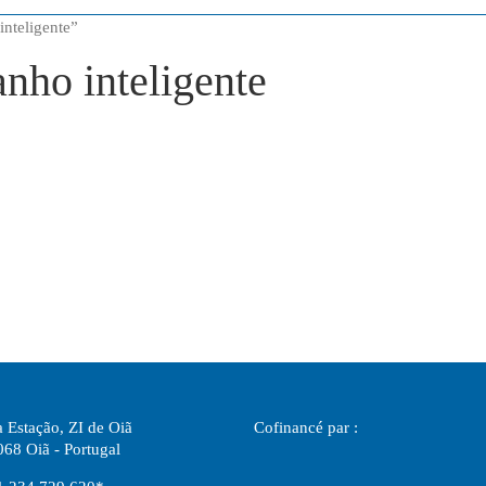
inteligente
”
nho inteligente
 Estação, ZI de Oiã
Cofinancé par :
68 Oiã - Portugal