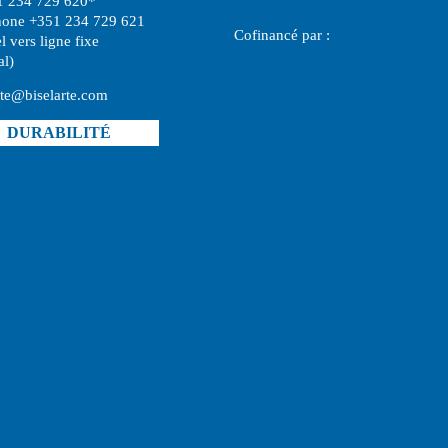
1 234 729 620*
hone +351 234 729 621
Cofinancé par :
l vers ligne fixe
al)
rte@biselarte.com
DURABILITÉ