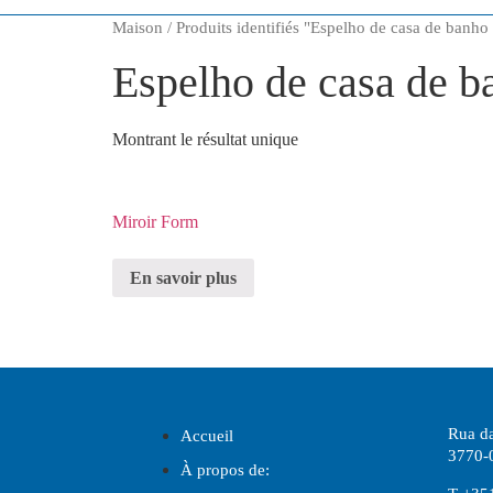
Maison
/ Produits identifiés "
Espelho de casa de banho 
Espelho de casa de ba
Montrant le résultat unique
Miroir Form
En savoir plus
Rua da
Accueil
3770-0
À propos de: